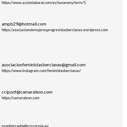
https://www.accionlaboral.com/es/taxonomy/term/5
ampb29@hotmail.com
https://asociaciondemujeresprogresistasbercianas.wordpress.com
asociacionfeministasbercianas@gmail.com
https://www.instagram.com/feministasbercianas/
cciponf@camaraleon.com
https://camaraleon.com
ponferrada@cruzroja.es