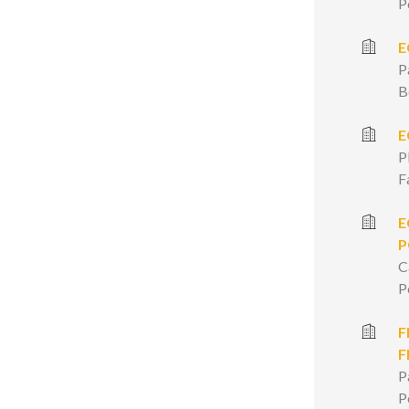
P
E
P
B
E
P
F
E
P
C
P
F
F
P
P