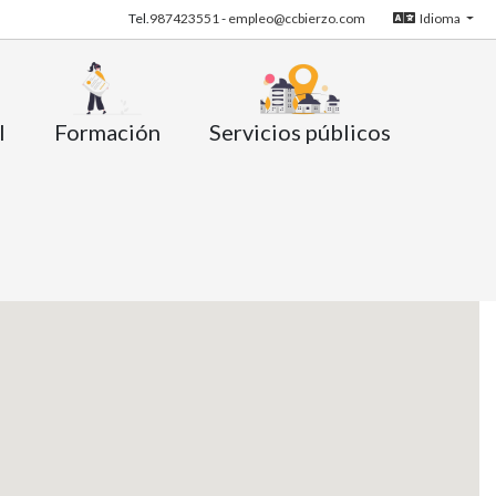
Tel.
987423551
-
empleo@ccbierzo.com
Idioma
l
Formación
Servicios públicos