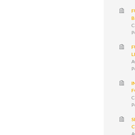
F
B
C
P
F
L
A
P
I
F
C
P
S
C
A