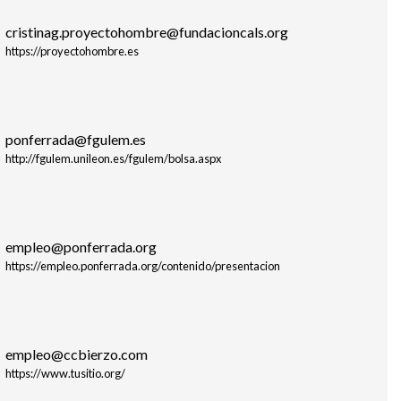
cristinag.proyectohombre@fundacioncals.org
https://proyectohombre.es
ponferrada@fgulem.es
http://fgulem.unileon.es/fgulem/bolsa.aspx
empleo@ponferrada.org
https://empleo.ponferrada.org/contenido/presentacion
empleo@ccbierzo.com
https://www.tusitio.org/