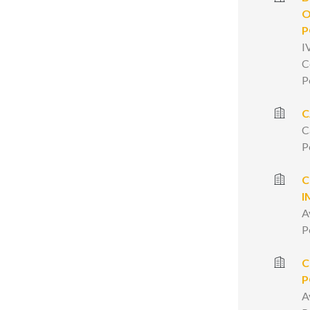
O
P
I
C
P
C
C
P
C
I
A
P
C
P
A