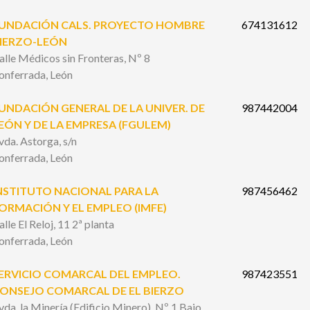
UNDACIÓN CALS. PROYECTO HOMBRE
674131612
IERZO-LEÓN
alle Médicos sin Fronteras, Nº 8
onferrada, León
UNDACIÓN GENERAL DE LA UNIVER. DE
987442004
EÓN Y DE LA EMPRESA (FGULEM)
vda. Astorga, s/n
onferrada, León
NSTITUTO NACIONAL PARA LA
987456462
ORMACIÓN Y EL EMPLEO (IMFE)
alle El Reloj, 11 2ª planta
onferrada, León
ERVICIO COMARCAL DEL EMPLEO.
987423551
ONSEJO COMARCAL DE EL BIERZO
vda. la Minería (Edificio Minero), Nº 1 Bajo