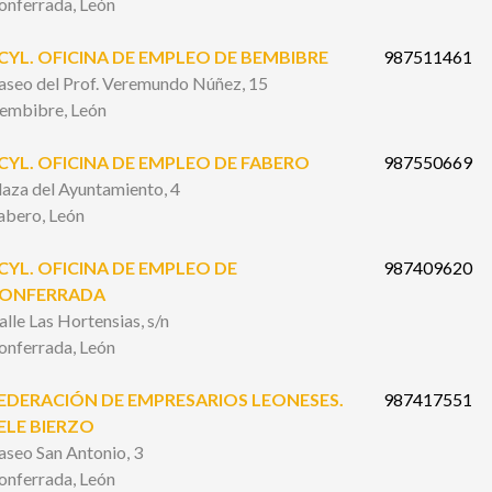
onferrada, León
CYL. OFICINA DE EMPLEO DE BEMBIBRE
987511461
aseo del Prof. Veremundo Núñez, 15
embibre, León
CYL. OFICINA DE EMPLEO DE FABERO
987550669
laza del Ayuntamiento, 4
abero, León
CYL. OFICINA DE EMPLEO DE
987409620
ONFERRADA
alle Las Hortensias, s/n
onferrada, León
EDERACIÓN DE EMPRESARIOS LEONESES.
987417551
ELE BIERZO
aseo San Antonio, 3
onferrada, León