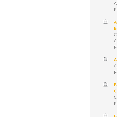
A
P
A
B
C
C
P
A
C
P
B
C
C
P
B