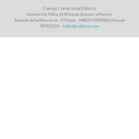
Consejo Comarcal de El Bierzo
Horario: De 9,00 a 14,00 horas de Lunes a Viernes
Avenida de la Minería s/n - 3ª Planta - 24402 PONFERRADA León
987423551
-
tusitio@ccbierzo.com