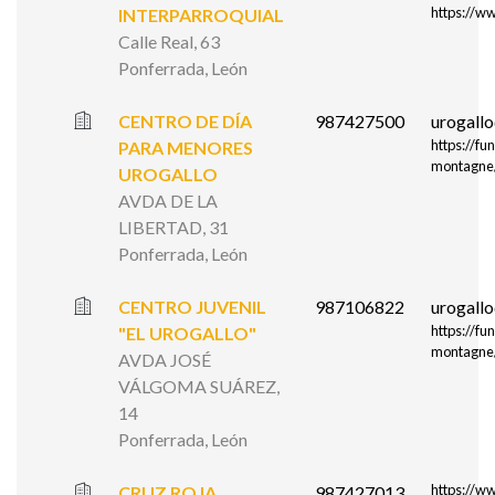
https://ww
INTERPARROQUIAL
Calle Real, 63
Ponferrada, León
CENTRO DE DÍA
987427500
urogall
https://f
PARA MENORES
montagne/
UROGALLO
AVDA DE LA
LIBERTAD, 31
Ponferrada, León
CENTRO JUVENIL
987106822
urogall
https://f
"EL UROGALLO"
montagne/
AVDA JOSÉ
VÁLGOMA SUÁREZ,
14
Ponferrada, León
https://ww
CRUZ ROJA
987427013