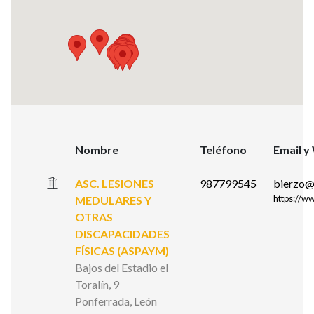
Nombre
Teléfono
Email y
ASC. LESIONES
987799545
bierzo@
https://w
MEDULARES Y
OTRAS
DISCAPACIDADES
FÍSICAS (ASPAYM)
Bajos del Estadio el
Toralín, 9
Ponferrada, León