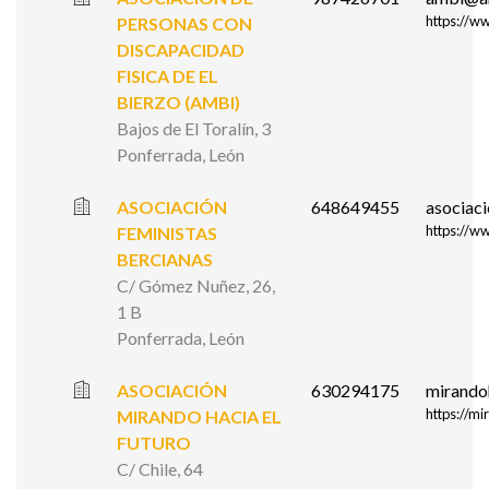
https://w
PERSONAS CON
DISCAPACIDAD
FISICA DE EL
BIERZO (AMBI)
Bajos de El Toralín, 3
Ponferrada, León
ASOCIACIÓN
648649455
asociac
https://w
FEMINISTAS
BERCIANAS
C/ Gómez Nuñez, 26,
1 B
Ponferrada, León
ASOCIACIÓN
630294175
mirando
https://m
MIRANDO HACIA EL
FUTURO
C/ Chile, 64