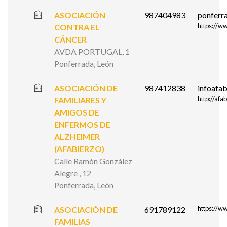
ASOCIACIÓN
987404983
ponferr
https://w
CONTRA EL
CÁNCER
AVDA PORTUGAL, 1
Ponferrada, León
ASOCIACIÓN DE
987412838
infoafa
http://afa
FAMILIARES Y
AMIGOS DE
ENFERMOS DE
ALZHEIMER
(AFABIERZO)
Calle Ramón González
Alegre , 12
Ponferrada, León
https://w
ASOCIACIÓN DE
691789122
FAMILIAS