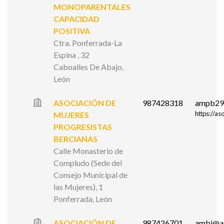
MONOPARENTALES
CAPACIDAD
POSITIVA
Ctra. Ponferrada-La
Espina , 32
Caboalles De Abajo,
León
ASOCIACIÓN DE
987428318
ampb29
https://a
MUJERES
PROGRESISTAS
BERCIANAS
Calle Monasterio de
Compludo (Sede del
Consejo Municipal de
las Mujeres), 1
Ponferrada, León
ASOCIACIÓN DE
987426701
ambi@a