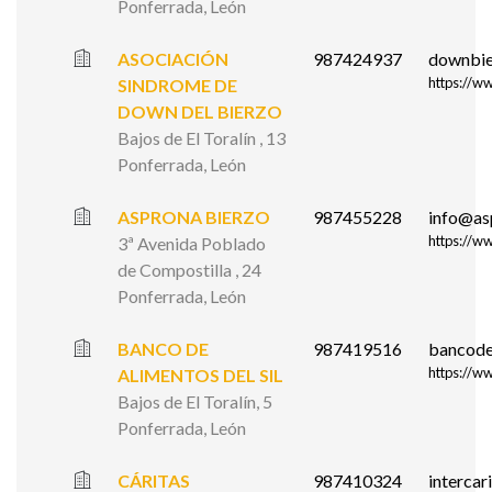
Ponferrada, León
ASOCIACIÓN
987424937
downbie
https://w
SINDROME DE
DOWN DEL BIERZO
Bajos de El Toralín , 13
Ponferrada, León
ASPRONA BIERZO
987455228
info@as
https://w
3ª Avenida Poblado
de Compostilla , 24
Ponferrada, León
BANCO DE
987419516
bancode
https://w
ALIMENTOS DEL SIL
Bajos de El Toralín, 5
Ponferrada, León
CÁRITAS
987410324
interca